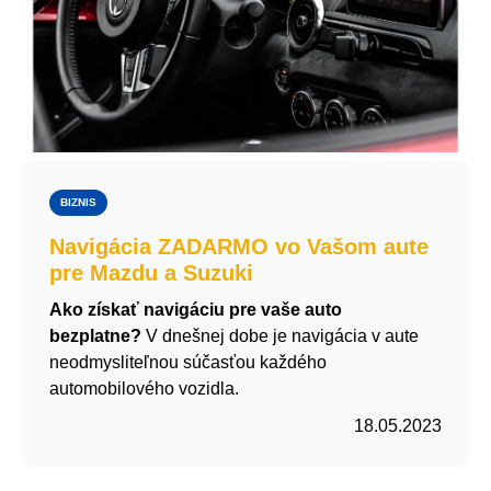
BIZNIS
Navigácia ZADARMO vo Vašom aute
pre Mazdu a Suzuki
Ako získať navigáciu pre vaše auto
bezplatne?
V dnešnej dobe je navigácia v aute
neodmysliteľnou súčasťou každého
automobilového vozidla.
18.05.2023