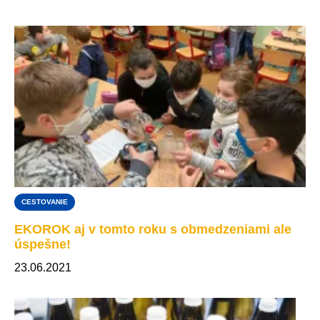
CESTOVANIE
EKOROK aj v tomto roku s obmedzeniami ale
úspešne!
23.06.2021