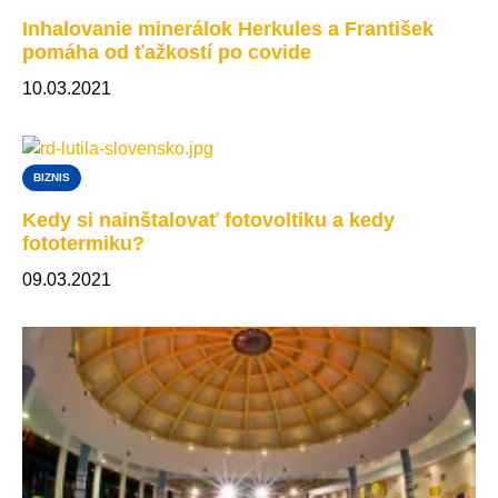
Inhalovanie minerálok Herkules a František
pomáha od ťažkostí po covide
10.03.2021
BIZNIS
Kedy si nainštalovať fotovoltiku a kedy
fototermiku?
09.03.2021