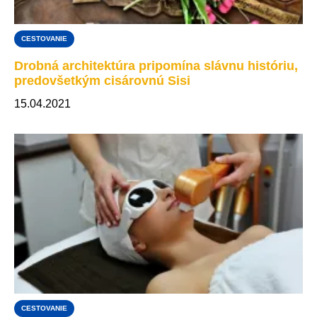
CESTOVANIE
Drobná architektúra pripomína slávnu históriu,
predovšetkým cisárovnú Sisi
15.04.2021
CESTOVANIE