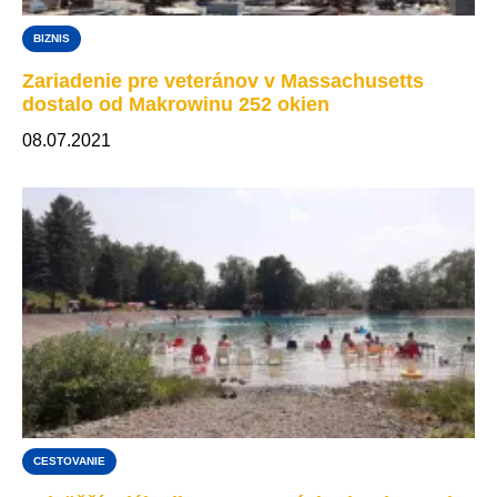
BIZNIS
Zariadenie pre veteránov v Massachusetts
dostalo od Makrowinu 252 okien
08.07.2021
CESTOVANIE