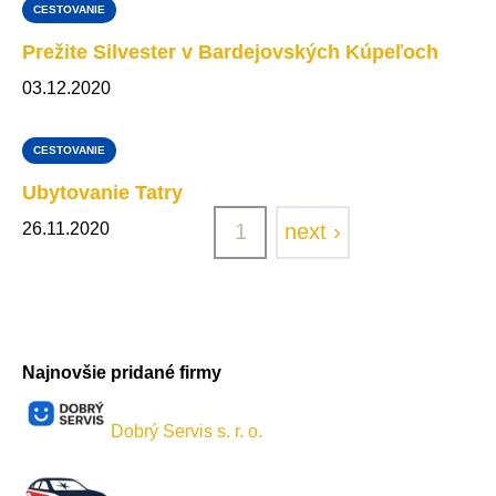
CESTOVANIE
Prežite Silvester v Bardejovských Kúpeľoch
03.12.2020
CESTOVANIE
Ubytovanie Tatry
Stránkovanie
26.11.2020
page
1
ďalšia
next ›
strana
Najnovšie pridané firmy
Dobrý Servis s. r. o.