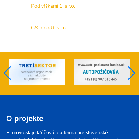
Pod vŕškami 1, s.r.o.
GS projekt, s.r.o
O projekte
Firmovo.sk je kľúčová platforma pre slovenské