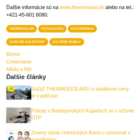
Ďalšie informácie sú na
www.thermosolar.sk
alebo na tel.:
+421-45-601 6080.
THERMOSOLAR
FOTOVOLTIKA
FOTOTERMIKA
SLNECNE KOLEKTORY
SOLÁRNE PANELY
Biznis
Cestovanie
Móda a štýl
Ďalšie články
Súťaž THERMO|SOLARU o atraktívne ceny
je v polčase
Pobyty v Bardejovských Kúpeľoch sú v režime
OTP
Zmeny výrob chemických firiem v súvislosti s
pandémiou…