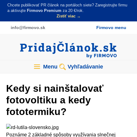
Skočiť
Chcete publikovať PR článok na portáloch siete? Zaregistrujte firmu
na
a aktivujte
Firmovo Premium
za 20 €/rok.
Zistiť viac →
hlavný
obsah
info
@firmovo
.sk
Firmovo menu
Menu
Vyhľadávanie
Kedy si nainštalovať
fotovoltiku a kedy
fototermiku?
Poznáme 2 základné spôsoby využívania slnečnej