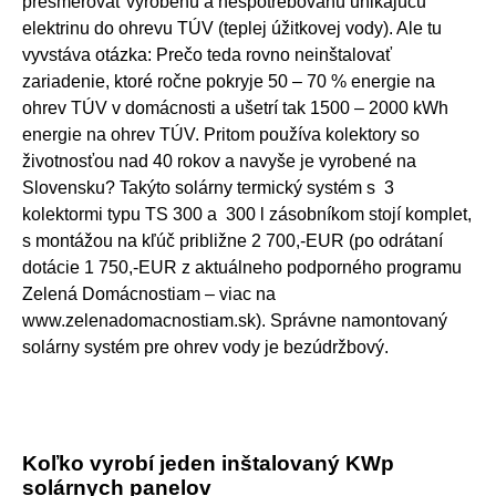
presmerovať vyrobenú a nespotrebovanú unikajúcu
elektrinu do ohrevu TÚV (teplej úžitkovej vody). Ale tu
vyvstáva otázka: Prečo teda rovno neinštalovať
zariadenie, ktoré ročne pokryje 50 – 70 % energie na
ohrev TÚV v domácnosti a ušetrí tak 1500 – 2000 kWh
energie na ohrev TÚV. Pritom používa kolektory so
životnosťou nad 40 rokov a navyše je vyrobené na
Slovensku? Takýto solárny termický systém s 3
kolektormi typu TS 300 a 300 l zásobníkom stojí komplet,
s montážou na kľúč približne 2 700,-EUR (po odrátaní
dotácie 1 750,-EUR z aktuálneho podporného programu
Zelená Domácnostiam – viac na
www.zelenadomacnostiam.sk). Správne namontovaný
solárny systém pre ohrev vody je bezúdržbový.
Koľko vyrobí jeden inštalovaný KWp
solárnych panelov