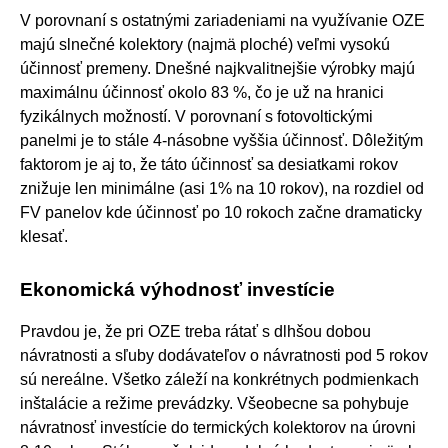
V porovnaní s ostatnými zariadeniami na využívanie OZE
majú slnečné kolektory (najmä ploché) veľmi vysokú
účinnosť premeny. Dnešné najkvalitnejšie výrobky majú
maximálnu účinnosť okolo 83 %, čo je už na hranici
fyzikálnych možností. V porovnaní s fotovoltickými
panelmi je to stále 4-násobne vyššia účinnosť. Dôležitým
faktorom je aj to, že táto účinnosť sa desiatkami rokov
znižuje len minimálne (asi 1% na 10 rokov), na rozdiel od
FV panelov kde účinnosť po 10 rokoch začne dramaticky
klesať.
Ekonomická výhodnosť investície
Pravdou je, že pri OZE treba rátať s dlhšou dobou
návratnosti a sľuby dodávateľov o návratnosti pod 5 rokov
sú nereálne. Všetko záleží na konkrétnych podmienkach
inštalácie a režime prevádzky. Všeobecne sa pohybuje
návratnosť investície do termických kolektorov na úrovni