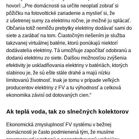
hovorí: ,,Pre domácnosti sa určite neoplatí zobrať si
pôžičku na fotovoltické zariadenie a myslieť si, že
z ušetrenej sumy za elektrinu ročne, je možné ju splácať.
Občania totiž nemôžu prebytky elektriny dodávať sami do
siete a zarábať na tom. Čiastočným riešením je služba
takzvanej virtuálnej batérie, ktorú ponúkajú niektorí
dodávatelia elektriny. Tá umožňuje započítať odobranú a
dodanú elektrinu zo siete. Ďalšou možnosťou zvýšenia
efektivity je uskladňovania elektriny v batériách, ktorých
slabinou je, že sú ešte stále drahé a majú nízku
limitovanú životnosť. Inak je tomu v prípade veľkých
producentov elektriny z FV a tu výhodnosť a celková
ekonomika závisí od dotovaných cien.“
Ak teplá voda, tak zo slnečných kolektorov
Ekonomická zmysluplnosť FV systému v bežnej
domácnosti je často podmienená tým, že musíme