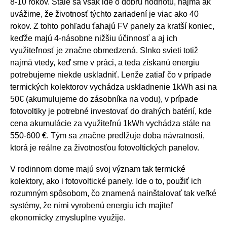
8-10 rokov. Stále sa však ide o dobrú hodnotu, najmä ak
uvážime, že životnosť týchto zariadení je viac ako 40
rokov. Z tohto pohľadu ťahajú FV panely za kratší koniec,
keďže majú 4-násobne nižšiu účinnosť a aj ich
využiteľnosť je značne obmedzená. Slnko svieti totiž
najmä vtedy, keď sme v práci, a teda získanú energiu
potrebujeme niekde uskladniť. Lenže zatiaľ čo v prípade
termických kolektorov vychádza uskladnenie 1kWh asi na
50€ (akumulujeme do zásobníka na vodu), v prípade
fotovoltiky je potrebné investovať do drahých batérií, kde
cena akumulácie za využiteľnú 1kWh vychádza stále na
550-600 €. Tým sa značne predlžuje doba návratnosti,
ktorá je reálne za životnosťou fotovoltických panelov.
V rodinnom dome majú svoj význam tak termické
kolektory, ako i fotovoltické panely. Ide o to, použiť ich
rozumným spôsobom, čo znamená nainštalovať tak veľké
systémy, že nimi vyrobenú energiu ich majiteľ
ekonomicky zmysluplne využije.