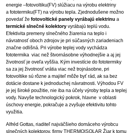
energie –fotovoltiku(FV) slúžiacu na výrobu elektriny
a fototermiku(FT) na výrobu tepla. Zjednodušene možno
povedať že
fotovoltické panely vyrábajú elektrinu
a
termické slnečné kolektory
vyrábajú teplú vodu.
Efektivita premeny slnečného žiarenia na teplo i
návratnosť oboch zdrojov je pri súčasných zariadeniach
značne odlišná. Pri výrobe teplej vody vychádza
fototermika viac než štvornásobne výhodnejšie a aj jej
životnosť je oveľa vyššia. Kým investície do fototermiky
sa za jej životnosť vrátia viac než trojnásobne, pri
fotovoltike sú rôzne a majiteľ môže byť rád, ak sa bez
dotácie dostane k jednoduchej návratnosti. Výhodou FV
je jej široké použitie, nie iba na účely výroby tepla a teplej
vody. Navyše technologický pokrok, hlavne v oblasti
úschovy energie, pokračuje a zvyšuje efektivitu tohto
využitia.
Alfréd Gottas, riaditeľ najväčšieho domáceho výrobcu
slnečných kolektorov, firmy THERMO|SOLAR Žiar k tomu