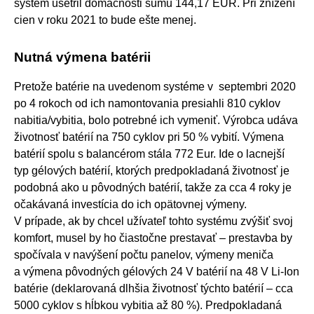
systém ušetril domácnosti sumu 144,17 EUR. Pri znížení
cien v roku 2021 to bude ešte menej.
Nutná výmena batérii
Pretože batérie na uvedenom systéme v septembri 2020
po 4 rokoch od ich namontovania presiahli 810 cyklov
nabitia/vybitia, bolo potrebné ich vymeniť. Výrobca udáva
životnosť batérií na 750 cyklov pri 50 % vybití. Výmena
batérií spolu s balancérom stála 772 Eur. Ide o lacnejší
typ gélových batérií, ktorých predpokladaná životnosť je
podobná ako u pôvodných batérií, takže za cca 4 roky je
očakávaná investícia do ich opätovnej výmeny.
V prípade, ak by chcel užívateľ tohto systému zvýšiť svoj
komfort, musel by ho čiastočne prestavať – prestavba by
spočívala v navýšení počtu panelov, výmeny meniča
a výmena pôvodných gélových 24 V batérií na 48 V Li-Ion
batérie (deklarovaná dlhšia životnosť týchto batérií – cca
5000 cyklov s hĺbkou vybitia až 80 %). Predpokladaná