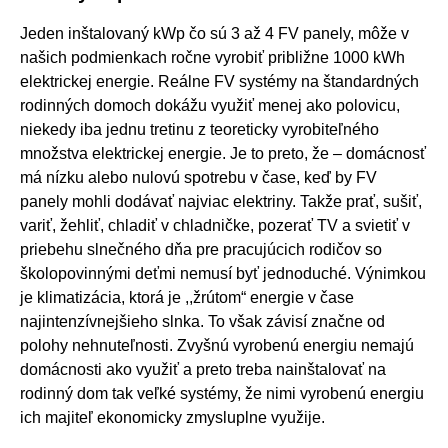
Jeden inštalovaný kWp čo sú 3 až 4 FV panely, môže v
našich podmienkach ročne vyrobiť približne 1000 kWh
elektrickej energie. Reálne FV systémy na štandardných
rodinných domoch dokážu využiť menej ako polovicu,
niekedy iba jednu tretinu z teoreticky vyrobiteľného
množstva elektrickej energie. Je to preto, že – domácnosť
má nízku alebo nulovú spotrebu v čase, keď by FV
panely mohli dodávať najviac elektriny. Takže prať, sušiť,
variť, žehliť, chladiť v chladničke, pozerať TV a svietiť v
priebehu slnečného dňa pre pracujúcich rodičov so
školopovinnými deťmi nemusí byť jednoduché. Výnimkou
je klimatizácia, ktorá je ,,žrútom“ energie v čase
najintenzívnejšieho slnka. To však závisí značne od
polohy nehnuteľnosti. Zvyšnú vyrobenú energiu nemajú
domácnosti ako využiť a preto treba nainštalovať na
rodinný dom tak veľké systémy, že nimi vyrobenú energiu
ich majiteľ ekonomicky zmysluplne využije.