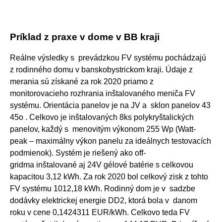
Príklad z praxe v dome v BB kraji
Reálne výsledky s prevádzkou FV systému pochádzajú
z rodinného domu v banskobystrickom kraji. Údaje z
merania sú získané za rok 2020 priamo z
monitorovacieho rozhrania inštalovaného meniča FV
systému. Orientácia panelov je na JV a sklon panelov 43
45o . Celkovo je inštalovaných 8ks polykryštalických
panelov, každý s menovitým výkonom 255 Wp (Watt-
peak – maximálny výkon panelu za ideálnych testovacích
podmienok). Systém je riešený ako off-
gridma inštalované aj 24V gélové batérie s celkovou
kapacitou 3,12 kWh. Za rok 2020 bol celkový zisk z tohto
FV systému 1012,18 kWh. Rodinný dom je v sadzbe
dodávky elektrickej energie DD2, ktorá bola v danom
roku v cene 0,1424311 EUR/kWh. Celkovo teda FV