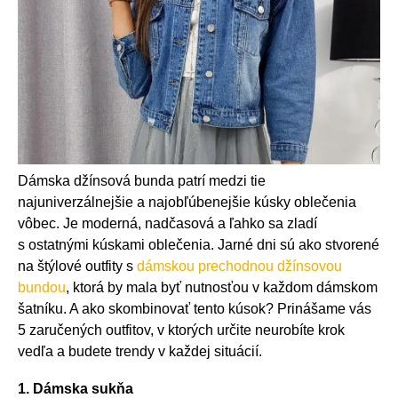
Dámska džínsová bunda patrí medzi tie
najuniverzálnejšie a najobľúbenejšie kúsky oblečenia
vôbec. Je moderná, nadčasová a ľahko sa zladí
s ostatnými kúskami oblečenia. Jarné dni sú ako stvorené
na štýlové outfity s
dámskou prechodnou džínsovou
bundou
, ktorá by mala byť nutnosťou v každom dámskom
šatníku. A ako skombinovať tento kúsok? Prinášame vás
5 zaručených outfitov, v ktorých určite neurobíte krok
vedľa a budete trendy v každej situácií.
1. Dámska sukňa