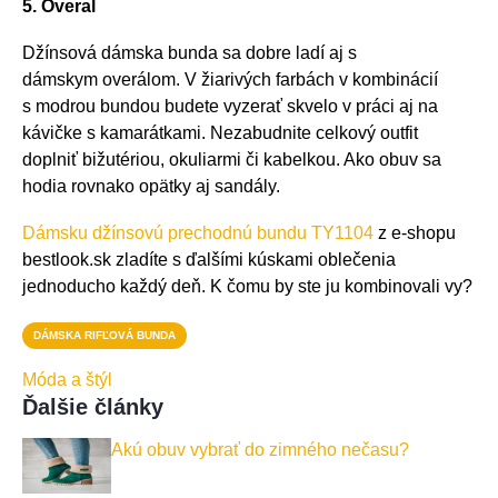
5. Overal
Džínsová dámska bunda sa dobre ladí aj s
dámskym overálom. V žiarivých farbách v kombinácií
s modrou bundou budete vyzerať skvelo v práci aj na
kávičke s kamarátkami. Nezabudnite celkový outfit
doplniť bižutériou, okuliarmi či kabelkou. Ako obuv sa
hodia rovnako opätky aj sandály.
Dámsku džínsovú prechodnú bundu TY1104
z e-shopu
bestlook.sk zladíte s ďalšími kúskami oblečenia
jednoducho každý deň. K čomu by ste ju kombinovali vy?
DÁMSKA RIFĽOVÁ BUNDA
Móda a štýl
Ďalšie články
Akú obuv vybrať do zimného nečasu?