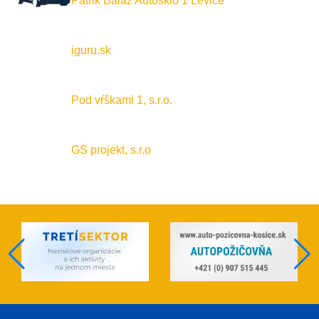
Patrik Baláž Autosklo 1 Levice
iguru.sk
Pod vŕškami 1, s.r.o.
GS projekt, s.r.o