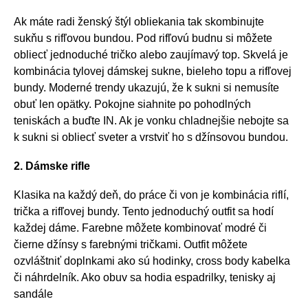
Ak máte radi ženský štýl obliekania tak skombinujte
sukňu s rifľovou bundou. Pod rifľovú budnu si môžete
obliecť jednoduché tričko alebo zaujímavý top. Skvelá je
kombinácia tylovej dámskej sukne, bieleho topu a rifľovej
bundy. Moderné trendy ukazujú, že k sukni si nemusíte
obuť len opätky. Pokojne siahnite po pohodlných
teniskách a buďte IN. Ak je vonku chladnejšie nebojte sa
k sukni si obliecť sveter a vrstviť ho s džínsovou bundou.
2. Dámske rifle
Klasika na každý deň, do práce či von je kombinácia riflí,
trička a rifľovej bundy. Tento jednoduchý outfit sa hodí
každej dáme. Farebne môžete kombinovať modré či
čierne džínsy s farebnými tričkami. Outfit môžete
ozvláštniť doplnkami ako sú hodinky, cross body kabelka
či náhrdelník. Ako obuv sa hodia espadrilky, tenisky aj
sandále