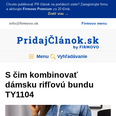
Skočiť
Chcete publikovať PR článok na portáloch siete? Zaregistrujte firmu
na
a aktivujte
Firmovo Premium
za 20 €/rok.
Zistiť viac →
hlavný
obsah
info
@firmovo
.sk
Firmovo menu
Menu
Vyhľadávanie
S čim kombinovať
dámsku rifľovú bundu
TY1104