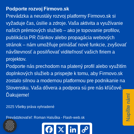
Podporte rozvoj Firmovo.sk
Prevádzka a neustály rozvoj platformy Firmovo.sk si
vyžaduje čas, úsilie a zdroje. Vaša aktivita a využívanie
našich prémiových služieb – ako je topovanie profilov,
publikácia PR článkov alebo propagácia webových
stránok – nám umožňuje prinášať nové funkcie, zvyšovať
návštevnosť a posilňovať viditeľnosť vašich firiem a
projektov.
Podporte nás prechodom na platený profil alebo využitím
doplnkových služieb a prispejte k tomu, aby Firmovo.sk
zostalo silnou a modernou platformou pre podnikanie na
Slovensku. Vaša dôvera a podpora sú pre nás kľúčové.
Ďakujeme!
Napíšte nám!
2025 Všetky práva vyhradené
Prevádzkovaťeľ: Roman Haluška - Flash-web.sk
NASTAVENIA COOKIES
Facebook
X
LinkedIn
Copy