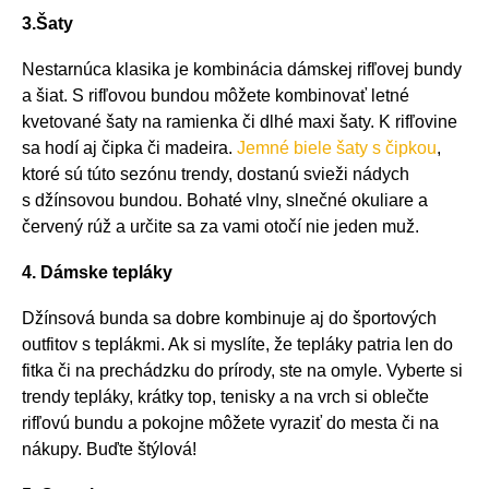
3.Šaty
Nestarnúca klasika je kombinácia dámskej rifľovej bundy
a šiat. S rifľovou bundou môžete kombinovať letné
kvetované šaty na ramienka či dlhé maxi šaty. K rifľovine
sa hodí aj čipka či madeira.
Jemné biele šaty s čipkou
,
ktoré sú túto sezónu trendy, dostanú svieži nádych
s džínsovou bundou. Bohaté vlny, slnečné okuliare a
červený rúž a určite sa za vami otočí nie jeden muž.
4. Dámske tepláky
Džínsová bunda sa dobre kombinuje aj do športových
outfitov s teplákmi. Ak si myslíte, že tepláky patria len do
fitka či na prechádzku do prírody, ste na omyle. Vyberte si
trendy tepláky, krátky top, tenisky a na vrch si oblečte
rifľovú bundu a pokojne môžete vyraziť do mesta či na
nákupy. Buďte štýlová!