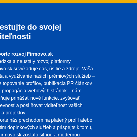
estujte do svojej
iteľnosti
orte rozvoj Firmovo.sk
dzka a neustály rozvoj platformy
vo.sk si vyžaduje čas, úsilie a zdroje. Vaša
ita a využívanie našich prémiových služieb –
e topovanie profilov, publikácia PR článkov
o propagácia webových stránok – nám
uje prinášať nové funkcie, zvyšovať
evnosť a posilňovať viditeľnosť vašich
m a projektov.
rte nás prechodom na platený profil alebo
tím doplnkových služieb a prispejte k tomu,
irmovo.sk zostalo silnou a modernou