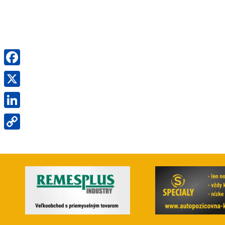
Facebook
X
LinkedIn
Copy
Link