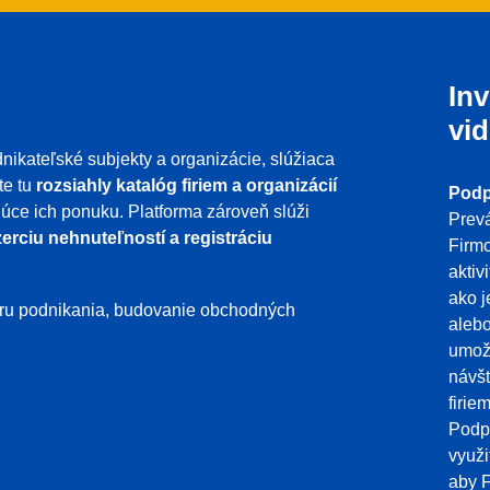
Inv
vid
nikateľské subjekty a organizácie, slúžiaca
te tu
rozsiahly katalóg firiem a organizácií
Podp
ujúce ich ponuku. Platforma zároveň slúži
Prevá
erciu nehnuteľností a registráciu
Firmo
aktiv
ako j
poru podnikania, budovanie obchodných
aleb
umožň
návšt
firie
Podpo
využi
aby F