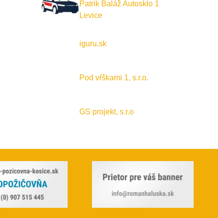
Patrik Baláž Autosklo 1
Levice
iguru.sk
Pod vŕškami 1, s.r.o.
GS projekt, s.r.o