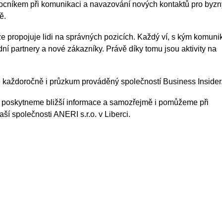
ocníkem při komunikaci a navazování nových kontaktů pro byzn
ě.
 že propojuje lidi na správných pozicích. Každý ví, s kým komuni
ní partnery a nové zákazníky. Právě díky tomu jsou aktivity na
e každoročně i průzkum prováděný společností Business Insider
ám poskytneme bližší informace a samozřejmě i pomůžeme při
í společnosti ANERI s.r.o. v Liberci.