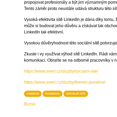
propojovat profesionály a být jim významným pom
Tento záměr proto neustále udává strukturu této sít
Vysoká efektivita sítě LinkedIn je dána díky tomu,
může si budovat jeho důvěru a získávat tak obchod
LinkedIn tak efektivní.
Vysokou důvěryhodnost této sociální sítě potvrzuj
Zkuste i vy využívat výhod sítě LinkedIn. Rádi v
komunikaci. Obraťte se na odborné pracovníky v naš
https://www.aneri.cz/sluzby/socialni-site/
https://www.aneri.cz/sluzby/firemni-poradna/
LINKEDIN
FACEBOOK
SOCIÁLNÍ SÍTĚ
Biznis