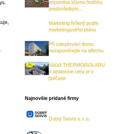
pripomína slávnu históriu,
ys.
predovšetkým…
kuje,
Marketing řešený podle
marketingového plánu
Při zateplování domu
.
nezapomínejte na střechu
Súťaž THERMO|SOLARU
o atraktívne ceny je v
polčase
Najnovšie pridané firmy
Dobrý Servis s. r. o.