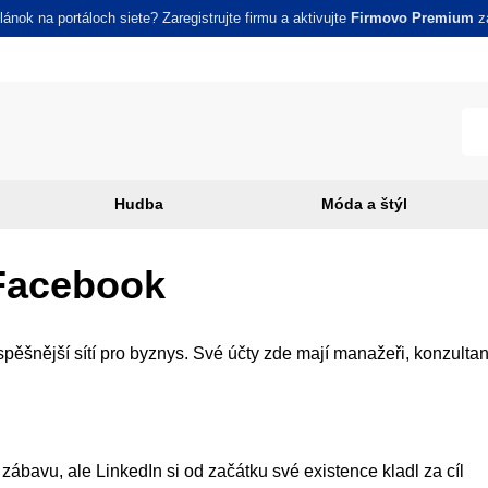
ánok na portáloch siete? Zaregistrujte firmu a aktivujte
Firmovo Premium
za
Hudba
Móda a štýl
 Facebook
pěšnější sítí pro byznys. Své účty zde mají manažeři, konzultan
ábavu, ale LinkedIn si od začátku své existence kladl za cíl