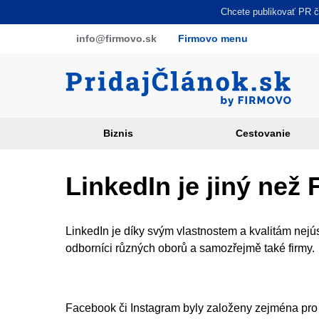
Skočiť
Chcete publikovať PR čl
na
info
@firmovo
.sk
Firmovo menu
hlavný
obsah
Biznis
Cestovanie
Article
categories
LinkedIn je jiný než
PR
sites
LinkedIn je díky svým vlastnostem a kvalitám nejús
odborníci různých oborů a samozřejmě také firmy.
Facebook či Instagram byly založeny zejména pro z