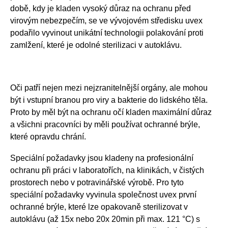
době, kdy je kladen vysoký důraz na ochranu před
virovým nebezpečím, se ve vývojovém středisku uvex
podařilo vyvinout unikátní technologii polakování proti
zamlžení, které je odolné sterilizaci v autoklávu.
Oči patří nejen mezi nejzranitelnější orgány, ale mohou
být i vstupní branou pro viry a bakterie do lidského těla.
Proto by měl být na ochranu očí kladen maximální důraz
a všichni pracovníci by měli používat ochranné brýle,
které opravdu chrání.
Speciální požadavky jsou kladeny na profesionální
ochranu při práci v laboratořích, na klinikách, v čistých
prostorech nebo v potravinářské výrobě. Pro tyto
speciální požadavky vyvinula společnost uvex první
ochranné brýle, které lze opakovaně sterilizovat v
autoklávu (až 15x nebo 20x 20min při max. 121 °C) s