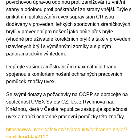
povrchovou úpravou odolnou proti zamlžování z vnitřní
strany a odolnou proti poškrábání ze strany vnější. Brýle s
unikátním polakováním uvex supravision CR jsou
dodávány v provedení lehkých sportovních straničkových
brýlí, v provedení pro nošení jako brýle přes brýle
(vhodné pro uživatele korekčních brýlí) a také v provedení
uzavřených brýlí s výměnnými zorníky a s plným
panoramatickým výhledem.
Dopřejte vašim zaměstnancům maximální ochranu
spojenou s komfortem nošení ochranných pracovních
pomůcek značky uvex.
Se svými dotazy a požadavky na OOPP se obracejte na
společnost UVEX Safety CZ, k.s. z Rychnova nad
Kněžnou, která v České republice zastupuje společnost
uvex a nabízí ochranné pracovní pomůcky této značky.
https://www.uvex-safety.cz/cs/produkty/ochranne-bryle/?
smxfilter=1&f=2120