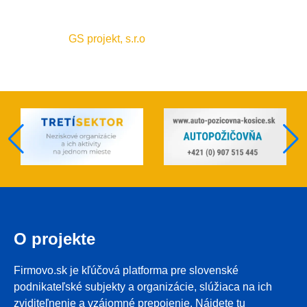
GS projekt, s.r.o
O projekte
Firmovo.sk je kľúčová platforma pre slovenské
podnikateľské subjekty a organizácie, slúžiaca na ich
zviditeľnenie a vzájomné prepojenie. Nájdete tu