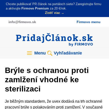
Skočiť
Chcete publikovať PR článok na portáloch siete? Zaregistrujte firmu
na
a aktivujte
Firmovo Premium
za 20 €/rok.
Zistiť viac →
hlavný
obsah
info
@firmovo
.sk
Firmovo menu
Menu
Vyhľadávanie
Brýle s ochranou proti
zamlžení vhodné ke
sterilizaci
Je běžným standardem, že uvex dodává na trh ochranné
pracovní brýle s polakováním proti zamlžení. V současné