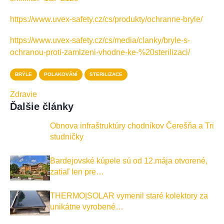
https://www.uvex-safety.cz/cs/produkty/ochranne-bryle/
https://www.uvex-safety.cz/cs/media/clanky/bryle-s-
ochranou-proti-zamlzeni-vhodne-ke-%20sterilizaci/
BRÝLE
POLAKOVÁNÍ
STERILIZACE
Zdravie
Ďalšie články
Obnova infraštruktúry chodníkov Čerešňa a Tri
studničky
Bardejovské kúpele sú od 12.mája otvorené,
zatiaľ len pre…
THERMO|SOLAR vymenil staré kolektory za
unikátne vyrobené…