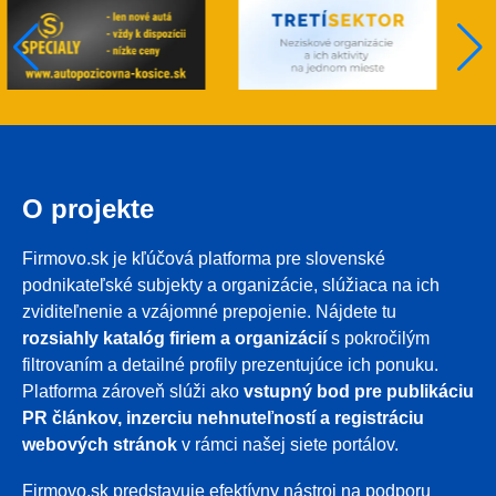
O projekte
Firmovo.sk je kľúčová platforma pre slovenské
podnikateľské subjekty a organizácie, slúžiaca na ich
zviditeľnenie a vzájomné prepojenie. Nájdete tu
rozsiahly katalóg firiem a organizácií
s pokročilým
filtrovaním a detailné profily prezentujúce ich ponuku.
Platforma zároveň slúži ako
vstupný bod pre publikáciu
PR článkov, inzerciu nehnuteľností a registráciu
webových stránok
v rámci našej siete portálov.
Firmovo.sk predstavuje efektívny nástroj na podporu